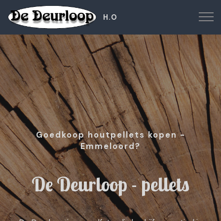
H.O
Goedkoop houtpellets kopen -
Emmeloord?
De Deurloop - pellets