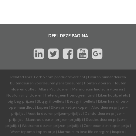
DEEL DEZE PAGINA
Related links:
Forbo.com productoverzicht
|
Deuren binnendeuren
buitendeuren voordeuren garagedeuren
|
Houten vloeren
|
Houten
vloeren outlet
|
Allura Pvc vloeren
|
Marmoleum linoleum vloeren
|
Novilon vinyl vloeren
|
Heterogeen Homogeen vinyl
|
Eiken houtpellets
|
big bag prijzen
|
Bbq grill pellets
|
Best grill pellets
|
Eiken haardhout-
openhaardhout kopen
|
Eiken briketten kopen
|
Albo deuren
prijzen-
prijslijst
|
Austria deuren
prijzen-prijslijst
|
Cando deuren
prijzen-
prijslijst
|
Skantrae deuren
prijzen-prijslijst
|
Svedex deuren
prijzen-
prijslijst
|
Weekamp deuren
prijzen-prijslijst
|
Zonnepanelen kopen prijs
|
Warmtepomp kopen prijs
|
Marmoleum love life energize
|
Inspire
|