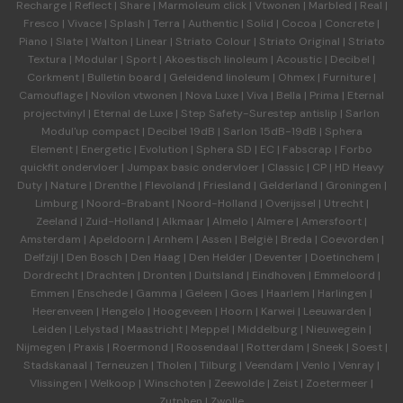
Recharge
|
Reflect
|
Share
|
Marmoleum click
|
Vtwonen
|
Marbled
|
Real
|
Fresco
|
Vivace
|
Splash
|
Terra
|
Authentic
|
Solid
|
Cocoa
|
Concrete
|
Piano
|
Slate
|
Walton
|
Linear
|
Striato Colour
|
Striato Original
|
Striato
Textura
|
Modular
|
Sport
|
Akoestisch linoleum
|
Acoustic
|
Decibel
|
Corkment
|
Bulletin board
|
Geleidend linoleum
|
Ohmex
|
Furniture
|
Camouflage
|
Novilon vtwonen
|
Nova Luxe
|
Viva
|
Bella
|
Prima
|
Eternal
projectvinyl
|
Eternal de Luxe
|
Step Safety-Surestep antislip
|
Sarlon
Modul'up compact
|
Decibel 19dB
|
Sarlon 15dB-19dB
|
Sphera
Element
|
Energetic
|
Evolution
|
Sphera SD | EC
|
Fabscrap
|
Forbo
quickfit ondervloer
|
Jumpax basic ondervloer
|
Classic
|
CP
|
HD Heavy
Duty
|
Nature
|
Drenthe
|
Flevoland
|
Friesland
|
Gelderland
|
Groningen
|
Limburg
|
Noord-Brabant
|
Noord-Holland
|
Overijssel
|
Utrecht
|
Zeeland
|
Zuid-Holland
|
Alkmaar
|
Almelo
|
Almere
|
Amersfoort
|
Amsterdam
|
Apeldoorn
|
Arnhem
|
Assen
|
België
|
Breda
|
Coevorden
|
Delfzijl
|
Den Bosch
|
Den Haag
|
Den Helder
|
Deventer
|
Doetinchem
|
Dordrecht
|
Drachten
|
Dronten
|
Duitsland
|
Eindhoven
|
Emmeloord
|
Emmen
|
Enschede
|
Gamma
|
Geleen
|
Goes
|
Haarlem
|
Harlingen
|
Heerenveen
|
Hengelo
|
Hoogeveen
|
Hoorn
|
Karwei
|
Leeuwarden
|
Leiden
|
Lelystad
|
Maastricht
|
Meppel
|
Middelburg
|
Nieuwegein
|
Nijmegen
|
Praxis
|
Roermond
|
Roosendaal
|
Rotterdam
|
Sneek
|
Soest
|
Stadskanaal
|
Terneuzen
|
Tholen
|
Tilburg
|
Veendam
|
Venlo
|
Venray
|
Vlissingen
|
Welkoop
|
Winschoten
|
Zeewolde
|
Zeist
|
Zoetermeer
|
Zutphen
|
Zwolle