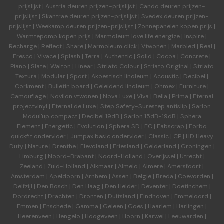
prijslijst
|
Austria deuren
prijzen-prijslijst
|
Cando deuren
prijzen-
prijslijst
|
Skantrae deuren
prijzen-prijslijst
|
Svedex deuren
prijzen-
prijslijst
|
Weekamp deuren
prijzen-prijslijst
|
Zonnepanelen kopen prijs
|
Warmtepomp kopen prijs
|
Marmoleum love life energize
|
Inspire
|
Recharge
|
Reflect
|
Share
|
Marmoleum click
|
Vtwonen
|
Marbled
|
Real
|
Fresco
|
Vivace
|
Splash
|
Terra
|
Authentic
|
Solid
|
Cocoa
|
Concrete
|
Piano
|
Slate
|
Walton
|
Linear
|
Striato Colour
|
Striato Original
|
Striato
Textura
|
Modular
|
Sport
|
Akoestisch linoleum
|
Acoustic
|
Decibel
|
Corkment
|
Bulletin board
|
Geleidend linoleum
|
Ohmex
|
Furniture
|
Camouflage
|
Novilon vtwonen
|
Nova Luxe
|
Viva
|
Bella
|
Prima
|
Eternal
projectvinyl
|
Eternal de Luxe
|
Step Safety-Surestep antislip
|
Sarlon
Modul'up compact
|
Decibel 19dB
|
Sarlon 15dB-19dB
|
Sphera
Element
|
Energetic
|
Evolution
|
Sphera SD | EC
|
Fabscrap
|
Forbo
quickfit ondervloer
|
Jumpax basic ondervloer
|
Classic
|
CP
|
HD Heavy
Duty
|
Nature
|
Drenthe
|
Flevoland
|
Friesland
|
Gelderland
|
Groningen
|
Limburg
|
Noord-Brabant
|
Noord-Holland
|
Overijssel
|
Utrecht
|
Zeeland
|
Zuid-Holland
|
Alkmaar
|
Almelo
|
Almere
|
Amersfoort
|
Amsterdam
|
Apeldoorn
|
Arnhem
|
Assen
|
België
|
Breda
|
Coevorden
|
Delfzijl
|
Den Bosch
|
Den Haag
|
Den Helder
|
Deventer
|
Doetinchem
|
Dordrecht
|
Drachten
|
Dronten
|
Duitsland
|
Eindhoven
|
Emmeloord
|
Emmen
|
Enschede
|
Gamma
|
Geleen
|
Goes
|
Haarlem
|
Harlingen
|
Heerenveen
|
Hengelo
|
Hoogeveen
|
Hoorn
|
Karwei
|
Leeuwarden
|