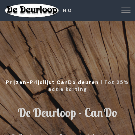
H.O
Prijzen-Prijslijst CanDo deuren
| Tot 25%
actie korting
De Deurloop - CanDo