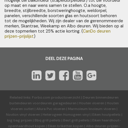
mogelijk uw balkondeur (stapeldorpeldeur) tot uw voordeur
op maat en naar wens samen te stellen. O.a hoogte,
breedte, stijlbreedte, borstweringhoogte, weldorpel,
panelen, verschillende soorten glas en houtsoort behoren
tot de mogelijkheden. Wij zijn dealer van de gerenommeerde
merken, Skantrae, Weekamp en Albo deuren. Wij bieden op al
deze topmerken tot 25% actie korting. (
CanDo deuren
prijzen-prijslijst
)
DEEL DEZE PAGINA
Related links:
Forbo.com productoverzicht
|
Deuren binnendeuren
buitendeuren voordeuren garagedeuren
|
Houten vloeren
|
Houten
vloeren outlet
|
Allura Pvc vloeren
|
Marmoleum linoleum vloeren
|
Novilon vinyl vloeren
|
Heterogeen Homogeen vinyl
|
Eiken houtpellets
|
big bag prijzen
|
Bbq grill pellets
|
Best grill pellets
|
Eiken haardhout-
openhaardhout kopen
|
Eiken briketten kopen
|
Albo deuren
prijzen-